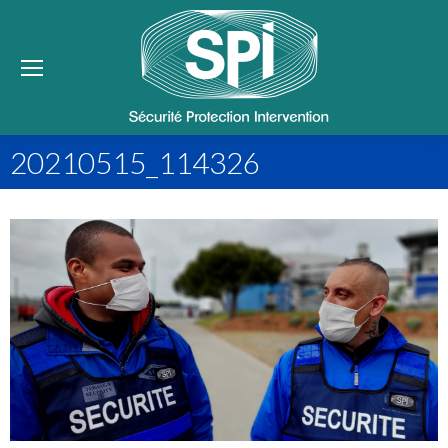
Se
20210515_114326