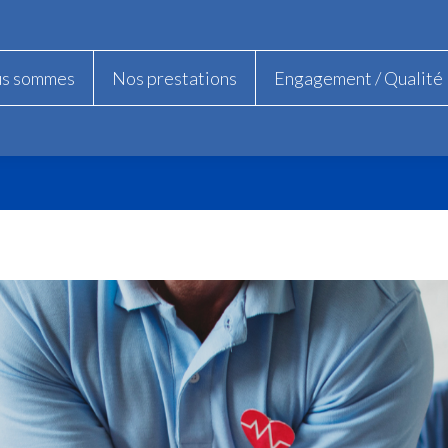
us sommes
us sommes
Nos prestations
Nos prestations
Engagement / Qualité
Engagement / Qualité