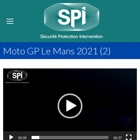
Se
Moto GP Le Mans 2021 (2)
Lecteur
vidéo
00:00
00:37