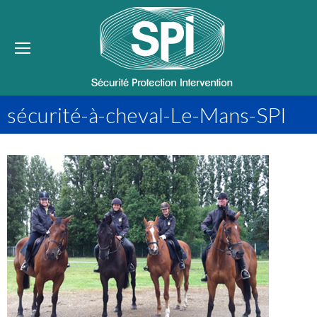
Se
sécurité-à-cheval-Le-Mans-SPI