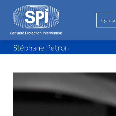
Qui no
Qui no
Stéphane Petron