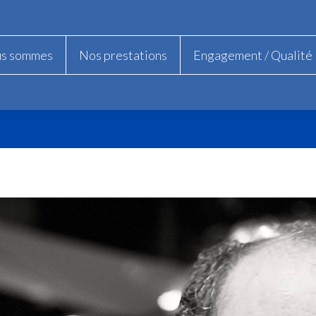
us sommes
us sommes
Nos prestations
Nos prestations
Engagement / Qualité
Engagement / Qualité