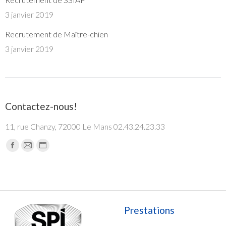
3 janvier 2019
Recrutement de Maître-chien
3 janvier 2019
Contactez-nous!
11, rue Chanzy, 72000 Le Mans 02.43.24.23.33
Trouvez nous sur :
Facebook
Mail
Site
page
page
Web
opens
opens
page
in
in
opens
new
new
in
Prestations
window
window
new