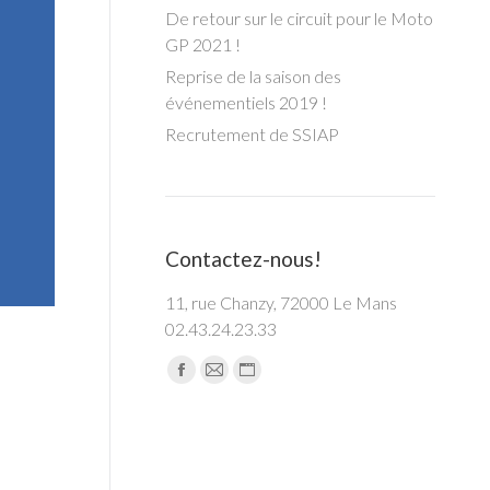
De retour sur le circuit pour le Moto
GP 2021 !
Reprise de la saison des
événementiels 2019 !
Recrutement de SSIAP
Contactez-nous!
11, rue Chanzy, 72000 Le Mans
02.43.24.23.33
Trouvez nous sur :
t
Facebook
Mail
Site
page
page
Web
opens
opens
page
in
in
opens