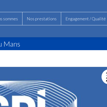
us sommes
us sommes
Nos prestations
Nos prestations
Engagement / Qualité
Engagement / Qualité
du Mans