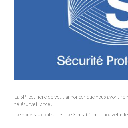
La SPI est fière de vous annoncer que nous avons rem
télésurveillance!
Ce nouveau contrat est de 3 ans + 1 an renouvelable